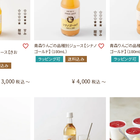
青森りんごの品種別ジュース【シナノ
青森りんごの品種
ゴールド】（180mL）
ゴールド】（180m
ース【きお
ラッピング可
送料込み
ラッピング可
料込み
3,000
¥
4,000
税込
〜
税込
〜