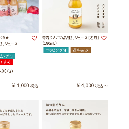
べる★
青森りんごの品種別ジュース【名月】
（180mL）
種別ジュース
ラッピング可
送料込み
ピング可
おすすめ
5.00
（3）
¥
4,000
¥
4,000
税込
税込
〜