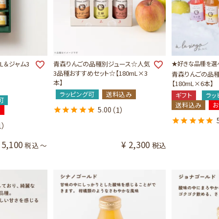
L＆ジャム3
青森りんごの品種別ジュース☆人気
★好きな品種を選
3品種おすすめセット☆【180mL×3
青森りんごの品
本】
【180mL×6本】
ラッピング可
送料込み
ギフト
ラッ
可
送料込み
5.00
（1）
め
1）
5,100
¥
2,300
税込
税込
〜