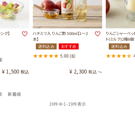
ング】
ハチミツ入 りんご酢 500ml【1～2
りんごシャーベッ
本】
ト(ミルク)2種6個
送料込み
おすすめ
送料込み
5.00
（8）
4）
¥
1,500
¥
2,300
税込
税込
〜
順
新着順
19
件中
1
-
19
件表示