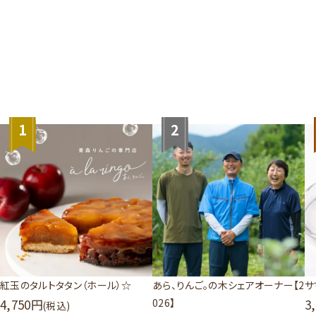
1
2
紅玉のタルトタタン（ホール）☆
あら、りんご。の木シェアオーナー【2
サ
4,750
026】
3
(税込)