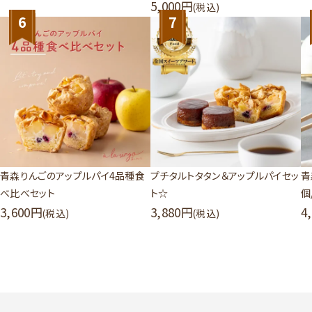
5,000
(税込)
6
7
青森りんごのアップルパイ4品種食
プチタルトタタン＆アップルパイセッ
青
べ比べセット
ト☆
個
3,600
3,880
4
(税込)
(税込)