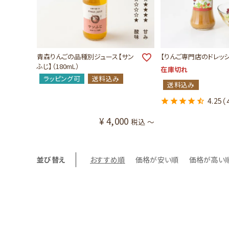
青森りんごの品種別ジュース【サン
【りんご専門店のドレッシ
ふじ】（180mL）
在庫切れ
ラッピング可
送料込み
送料込み
4.25
（
¥
4,000
税込
〜
並び替え
おすすめ順
価格が安い順
価格が高い