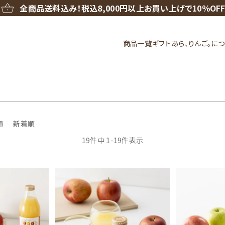
全商品送料込み！
税込8,000円以上お買い上げで10％OF
商品一覧
ギフト
あら、りんご。に
順
新着順
19
件中
1
-
19
件表示