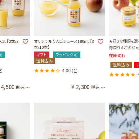
L【2本/3
オリジナルりんごジュース180mL【3
★好きな種類を選
本/10本】
青森りんごのジャ
可
ギフト
ラッピング可
在庫切れ
送料込み
送料込み
2）
4.00
（1）
4,500
¥
2,300
税込
〜
税込
〜