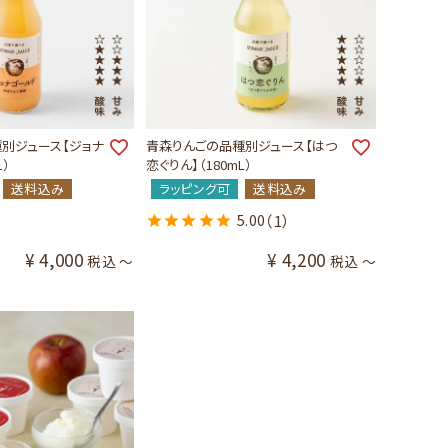
別ジュース【ジョナ
青森りんごの品種別ジュース【はつ
L）
恋ぐりん】（180mL）
送料込み
ラッピング可
送料込み
5.00
（1）
¥
4,000
¥
4,200
税込
〜
税込
〜