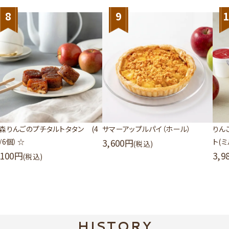
8
9
1
森りんごのプチタルトタタン (4
サマーアップルパイ（ホール）
りん
/6個）☆
3,600
ト(
(税込)
,100
3,9
(税込)
HISTORY