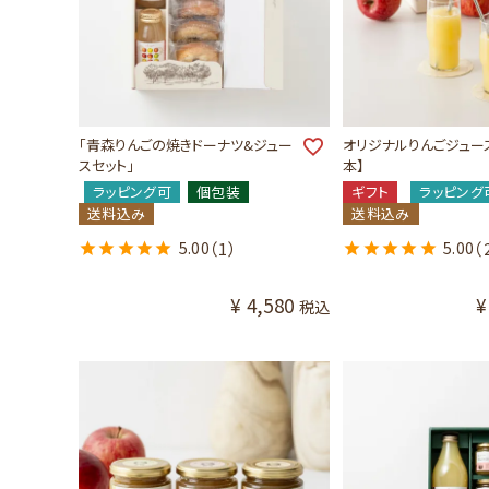
「青森りんごの焼きドーナツ&ジュー
オリジナルりんごジュース1
スセット」
本】
ラッピング可
個包装
ギフト
ラッピング
送料込み
送料込み
5.00
（1）
5.00
（
¥
4,580
¥
税込