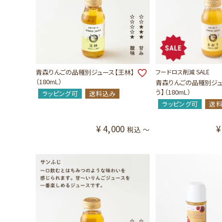
青森りんごの品種別ジュース【王林】
フードロス削減 SALE
（180mL）
青森りんごの品種別ジュ
う】（180mL）
ラッピング可
送料込み
ラッピング可
送
¥
4,000
¥
税込
〜