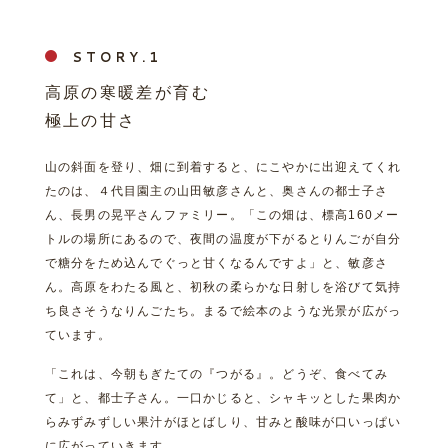
STORY.
高原の寒暖差が育む
極上の甘さ
山の斜面を登り、畑に到着すると、にこやかに出迎えてくれ
たのは、４代目園主の山田敏彦さんと、奥さんの都士子さ
ん、長男の晃平さんファミリー。「この畑は、標高160メー
トルの場所にあるので、夜間の温度が下がるとりんごが自分
で糖分をため込んでぐっと甘くなるんですよ」と、敏彦さ
ん。高原をわたる風と、初秋の柔らかな日射しを浴びて気持
ち良さそうなりんごたち。まるで絵本のような光景が広がっ
ています。
「これは、今朝もぎたての『つがる』。どうぞ、食べてみ
て」と、都士子さん。一口かじると、シャキッとした果肉か
らみずみずしい果汁がほとばしり、甘みと酸味が口いっぱい
に広がっていきます。