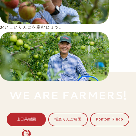
おいしいりんごを産むヒミツ。
WE ARE FARMERS!
山田果樹園
桜庭りんご農園
Kontom Ringo