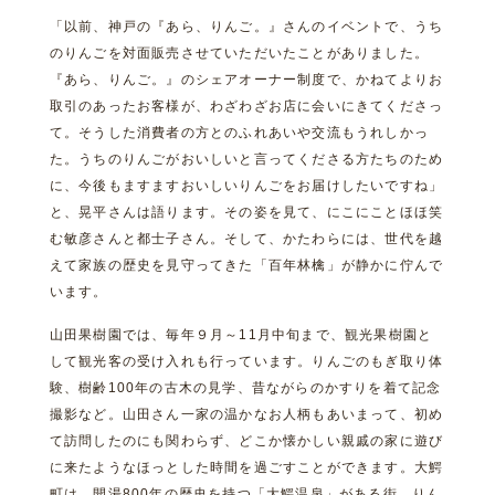
「以前、神戸の『あら、りんご。』さんのイベントで、うち
のりんごを対面販売させていただいたことがありました。
『あら、りんご。』のシェアオーナー制度で、かねてよりお
取引のあったお客様が、わざわざお店に会いにきてくださっ
て。そうした消費者の方とのふれあいや交流もうれしかっ
た。うちのりんごがおいしいと言ってくださる方たちのため
に、今後もますますおいしいりんごをお届けしたいですね」
と、晃平さんは語ります。その姿を見て、にこにことほほ笑
む敏彦さんと都士子さん。そして、かたわらには、世代を越
えて家族の歴史を見守ってきた「百年林檎」が静かに佇んで
います。
山田果樹園では、毎年９月～11月中旬まで、観光果樹園と
して観光客の受け入れも行っています。りんごのもぎ取り体
験、樹齢100年の古木の見学、昔ながらのかすりを着て記念
撮影など。山田さん一家の温かなお人柄もあいまって、初め
て訪問したのにも関わらず、どこか懐かしい親戚の家に遊び
に来たようなほっとした時間を過ごすことができます。大鰐
町は、開湯800年の歴史を持つ「大鰐温泉」がある街。りん