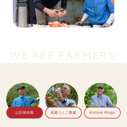
FARM DATA
FARM DATA
農園名
農園名
:
:
桜庭りんご農園
Kontom Ringo
代表
代表
:
:
櫻庭政春さん
今智之さん
栽培面積
栽培面積
:
:
８.５ヘクタール
１ヘクタール
WE ARE FARMERS!
りんご研究のエキスパートが挑む、
自然の力を最大限生かし、
りんごの味を引き出す
個性が光るりんご作り
消費者に安心・安全なりんごを届けたいと「りんごまるか
現在、青森県内で栽培されているりんごは、約50種類。主
じり条例」を制定し、日本一のりんごの里を目指している
力品種の「ふじ」をはじめ、現代の消費者ニーズに合う甘
板柳町。「桜庭りんご農園」は、この町の岩木山を望む津
いりんごが主流となっています。そんななか、“個性派りん
軽平野で、広大な果樹園を営んでいます。「自然の味その
ご”に魅せられたのが、黒石市の今智之さん。かつては、独
まま」をモットーに、有機肥料を使った土壌づくりと、独
立行政法人 青森県産業技術センターりんご研究所でりんご
山田果樹園
桜庭りんご農園
Kontom Ringo
自の栽培管理によって育まれたりんごは、豊かな味と香り
の品種開発に携わっていたりんごのスペシャリストです。
が特徴。全国に多くのファンを持ち、高いリピーター率を
青くて酸っぱいりんごや、調理専用のクッキングアップ