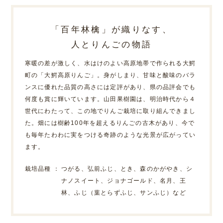
「百年林檎」が織りなす、
人とりんごの物語
寒暖の差が激しく、水はけのよい高原地帯で作られる大鰐
町の「大鰐高原りんご」。身がしまり、甘味と酸味のバラ
ンスに優れた品質の高さには定評があり、県の品評会でも
何度も賞に輝いています。山田果樹園は、明治時代から４
世代にわたって、この地でりんご栽培に取り組んできまし
た。畑には樹齢100年を超えるりんごの古木があり、今で
も毎年たわわに実をつける奇跡のような光景が広がってい
ます。
栽培品種 ：
つがる、弘前ふじ、とき、森のかがやき、シ
ナノスイート、ジョナゴールド、名月、王
林、ふじ（葉とらずふじ、サンふじ）など