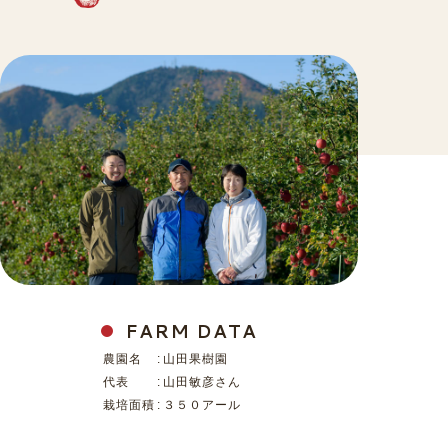
FARM DATA
農園名
:
山田果樹園
代表
:
山田敏彦さん
栽培面積
:
３５０アール