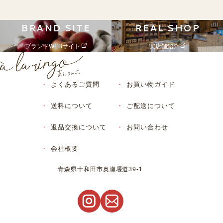
誇る農園です。
ル。りんごの多様性を追求しながらニュージャンルのりん
ご作りに取り組んでいます。
BRAND SITE
REAL SHOP
栽培品種 ：
きおう、つがる、トキ、早生ふじ、紅玉、ア
栽培品種 ：
ルプス乙女、シナノスイート、千雪、ジョナ
はつ恋ぐりん、スリムレッド、ピンクレディ
ブランドWEBサイト
実店舗紹介
ゴールド、シナノゴールド、星の金貨、ぐん
ー、紅はつみ、千雪など、約30品種
ま名月、王林、ふじ（サンふじ、葉とらずふ
じ）など
よくあるご質問
お買い物ガイド
送料について
ご配送について
STORY.
「光り輝く北国の翡翠の玉」と
返品交換について
お問い合わせ
STORY.
称される「はつ恋ぐりん」
会社概要
こだわりは、
葉とらず栽培と樹上完熟
黒石市にある「Kontom Ringo」を訪ねると、今さんが、緑
青森県十和田市奥瀬堰道39-1
色に輝く珍しいりんごの木のもとへ案内してくれました。
「桜庭りんご農園」の代表・櫻庭政春さんは、この地で三代
「これは、『はつ恋ぐりん』。『紅玉』のような酸味があり
続くりんご農家です。「これは、うちの親父がカヤで作った
ながら、『ふじ』並みの糖度があり、果汁もたっぷり。酸っ
マメコバチの巣。前年のマメコバチの卵を孵化させて畑に放
ぱい果物が好きな人にはとても人気なんですよ」と、今さ
ち、りんごの受粉を行っています」と、櫻庭さん。自家製の
ん。生食だけでなく、ジュースやアップルパイ、タルトタタ