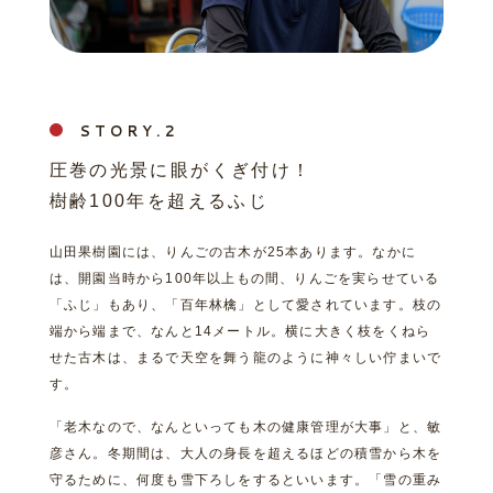
STORY.
圧巻の光景に眼がくぎ付け！
樹齢100年を超えるふじ
山田果樹園には、りんごの古木が25本あります。なかに
は、開園当時から100年以上もの間、りんごを実らせている
「ふじ」もあり、「百年林檎」として愛されています。枝の
端から端まで、なんと14メートル。横に大きく枝をくねら
せた古木は、まるで天空を舞う龍のように神々しい佇まいで
す。
「老木なので、なんといっても木の健康管理が大事」と、敏
彦さん。冬期間は、大人の身長を超えるほどの積雪から木を
守るために、何度も雪下ろしをするといいます。「雪の重み