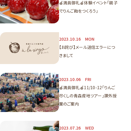
🍎満員御礼🍎体験イベント「親子
でりんご飴をつくろう」
2023.10.16
MON
【お詫び】メール送信エラーにつ
きまして
2023.10.06
FRI
🍎満員御礼🍎11/10-12「りんご
尽くしの青森産地ツアー」課外授
業のご案内
2023.07.26
WED