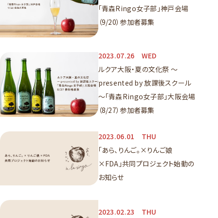
「青森Ringo女子部」神戸会場
（9/20）参加者募集
2023.07.26
WED
ルクア大阪・夏の文化祭 ～
presented by 放課後スクール
～「青森Ringo女子部」大阪会場
（8/27）参加者募集
2023.06.01
THU
「あら、りんご。×りんご娘
×FDA」共同プロジェクト始動の
お知らせ
2023.02.23
THU