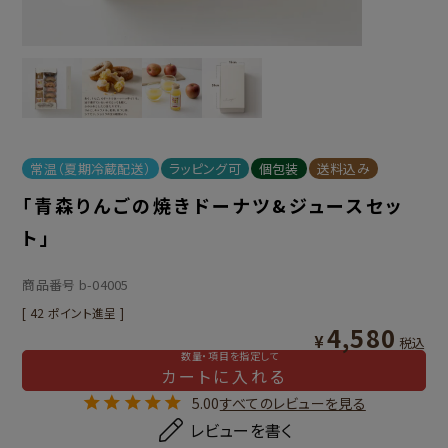
常温（夏期冷蔵配送）
ラッピング可
個包装
送料込み
「青森りんごの焼きドーナツ&ジュースセッ
ト」
商品番号
b-04005
[
42
ポイント進呈 ]
4,580
¥
税込
数量・項目を指定して
カートに入れる
5.00
すべてのレビューを見る
レビューを書く