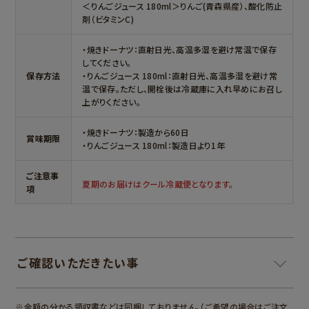
＜りんごジュース 180ml＞りんご(青森県産）、酸化防止
剤（ビタミンC)
・焼きドーナツ：直射日光、高温多湿を避け常温で保存
してください。
保存方法
・りんごジュース 180ml：直射日光、高温多湿を避け常
温で保存。ただし、開栓後は冷蔵庫に入れ早めにお召し
上がりください。
・焼きドーナツ：製造から60日
賞味期限
・りんごジュース 180ml：製造日より1年
ご注意事
夏期のお届けはクール冷蔵便となります。
項
ご確認いただきたい事
＞
※金額の分かる領収書などは同梱しておりません。（ご希望の場合はご注文