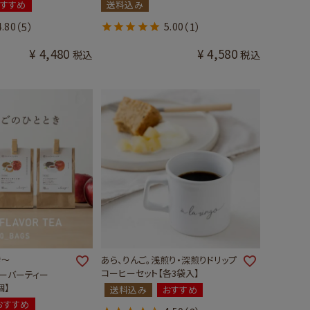
おすすめ
送料込み
4.80
（5）
5.00
（1）
¥
4,480
¥
4,580
税込
税込
き～
あら、りんご。浅煎り・深煎りドリップ
コーヒーセット【各3袋入】
ーバーティー
個】
送料込み
おすすめ
おすすめ