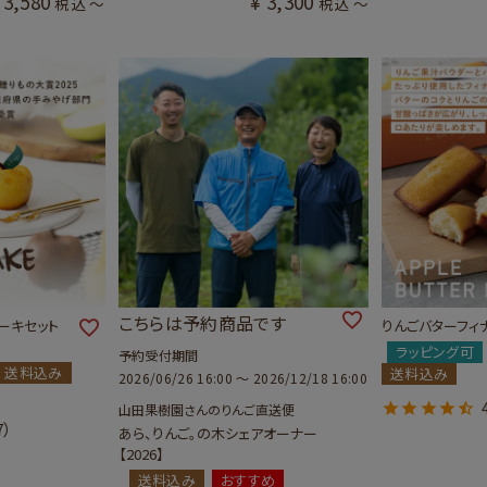
3,580
¥
3,300
税込
〜
税込
〜
こちらは予約商品です
ーキセット
りんごバターフィ
ラッピング可
予約受付期間
送料込み
送料込み
2026/06/26 16:00
〜
2026/12/18 16:00
山田果樹園さんのりんご直送便
7）
あら、りんご。の木シェアオーナー
【2026】
送料込み
おすすめ