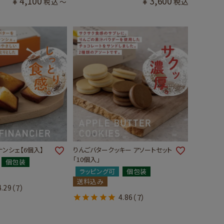
¥
4,100
¥
3,600
税込
税込
〜
ナンシェ【6個入】
りんごバタークッキー アソートセット
「10個入」
個包装
ラッピング可
個包装
送料込み
4.29
（7）
4.86
（7）