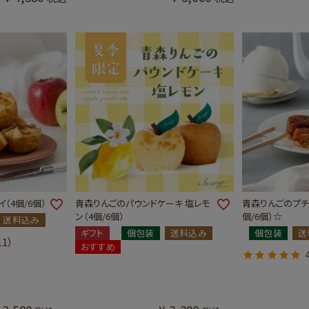
（4個/6個）
青森りんごのパウンドケーキ 塩レモ
青森りんごのプチ
ン（4個/6個）
個/6個）☆
送料込み
ギフト
個包装
送料込み
個包装
送
11）
おすすめ