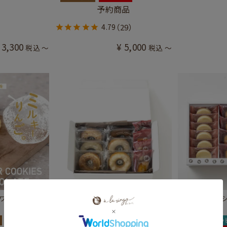
予約商品
4.79
（29）
3,300
¥
5,000
税込
〜
税込
〜
ワイト「5個
焼き菓子セット「10個」
「りんごフィナン
合わせギフト」
ギフト
ラッピング可
個包装
ギフト
ラッ
送料込み