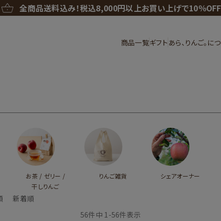
全商品送料込み！
税込8,000円以上お買い上げで10％OF
商品一覧
ギフト
あら、りんご。に
お茶 / ゼリー /
りんご雑貨
シェアオーナー
干しりんご
順
新着順
56
件中
1
-
56
件表示