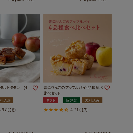
タルトタタン (4
青森りんごのアップルパイ4品種食べ
比べセット
料込み
ギフト
個包装
送料込み
4.97
（38）
4.71
（17）