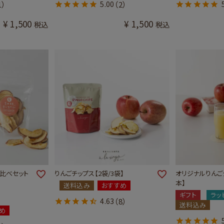
1）
5.00
（2）
¥
1,500
¥
1,500
税込
税込
比べセット
りんごチップス【2袋/3袋】
オリジナルりんごジ
本】
送料込み
おすすめ
ギフト
ラッ
4.63
（8）
送料込み
め