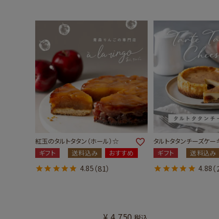
紅玉のタルトタタン（ホール）☆
タルトタタンチーズケー
ギフト
送料込み
おすすめ
ギフト
送料込み
4.85
（81）
4.88
（
¥
4,750
税込