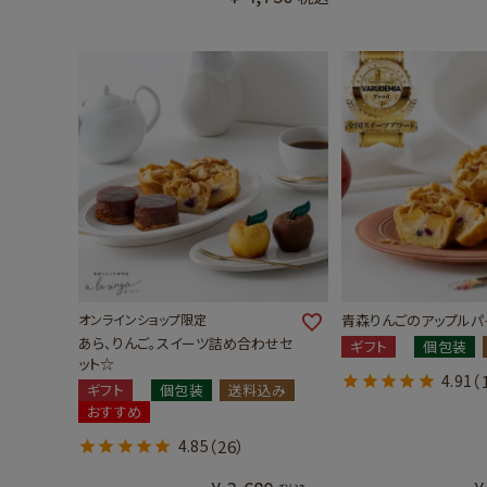
オンラインショップ限定
青森りんごのアップルパイ
あら、りんご。スイーツ詰め合わせセ
ギフト
個包装
ット☆
4.91
（
ギフト
個包装
送料込み
おすすめ
4.85
（26）