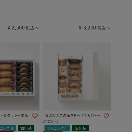
¥
2,500
¥
3,200
税込
〜
税込
〜
シェ＆クッキー詰め
「青森りんごの焼きドーナツ&ジュー
スセット」
ピング可
個包装
ラッピング可
個包装