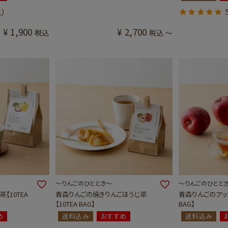
1）
¥
1,900
¥
2,700
税込
税込
〜
～りんごのひととき～
～りんごのひとと
【10TEA
青森りんごの焼きりんごほうじ茶
青森りんごのアップ
【10TEA BAG】
BAG】
め
送料込み
おすすめ
送料込み