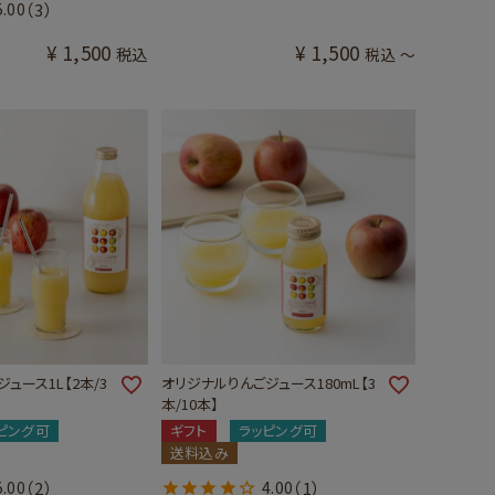
5.00
（3）
¥
1,500
¥
1,500
税込
税込
〜
ュース1L【2本/3
オリジナルりんごジュース180mL【3
本/10本】
ピング可
ギフト
ラッピング可
送料込み
5.00
（2）
4.00
（1）