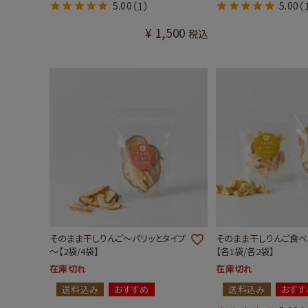
5.00
（1）
5.00
（
¥
1,500
税込
そのまま干しりんご～パリッとタイプ
そのまま干しりんご食べ
～【2袋/4袋】
【各1袋/各2袋】
在庫切れ
在庫切れ
送料込み
おすすめ
送料込み
おすす