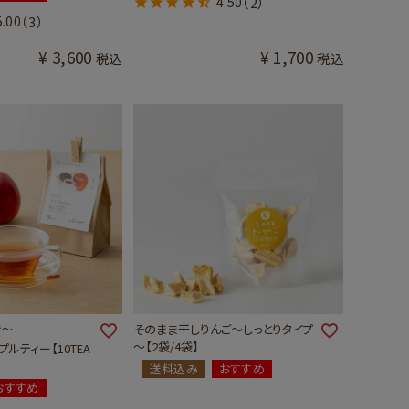
4.50
（2）
5.00
（3）
¥
3,600
¥
1,700
税込
税込
き～
そのまま干しりんご～しっとりタイプ
～【2袋/4袋】
ルティー【10TEA
送料込み
おすすめ
おすすめ