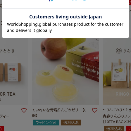
送料込み
3）
2,300
¥
4,170
税込
税込
〜
ていねいな青森りんごのゼリー【6
～りんごのひとと
個】
ティー
青森りんごのフレ
【10TEA BAG×3
ラッピング可
送料込み
め
送料込み