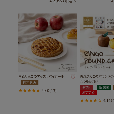
¥
3,680
¥
税込
〜
青森りんごのアップルパイホール
青森りんごのパウンドケ
☆（4個/6個）
送料込み
ギフト
個包装
4.88
（17）
おすすめ
4.14
（