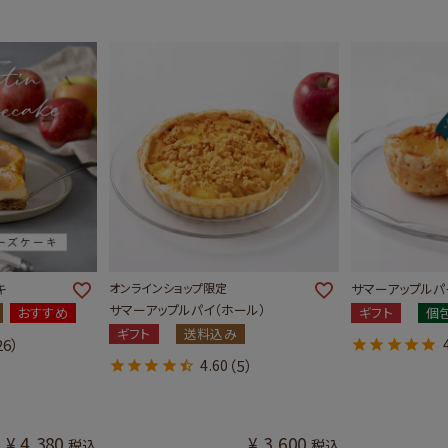
キ
オンラインショップ限定
サマーアップルパイ
サマーアップルパイ（ホール）
おすすめ
ギフト
個
ギフト
送料込み
26）
4.60
（5）
¥
4,380
¥
3,600
税込
税込