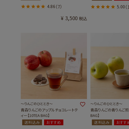
4.86
（7）
5.00
（
¥
3,500
税込
～りんごのひととき～
～りんごのひととき～
青森りんごのアップルチョコレートテ
青森りんごの青りんご煎茶
ィー【10TEA BAG】
BAG】
送料込み
おすすめ
送料込み
おすす