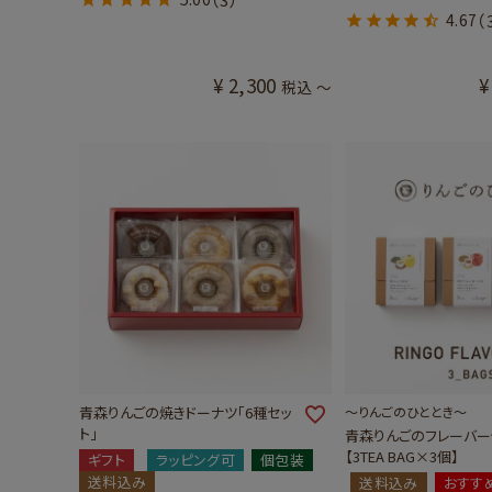
4.67
（
¥
2,300
¥
税込
〜
青森りんごの焼きドーナツ「6種セッ
～りんごのひととき～
ト」
青森りんごのフレーバー
【3TEA BAG×3個】
ギフト
ラッピング可
個包装
送料込み
送料込み
おすす