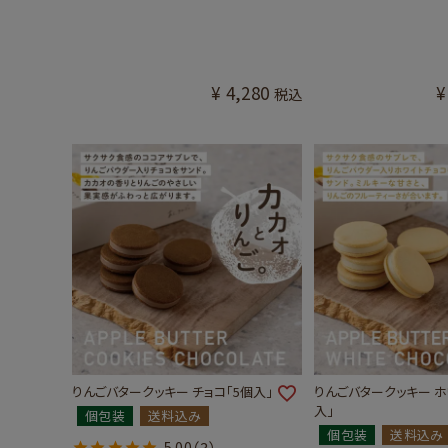
¥
4,280
¥
税込
りんごバタークッキー チョコ「5個入」
りんごバタークッキー ホ
入」
個包装
送料込み
個包装
送料込み
5.00
（3）