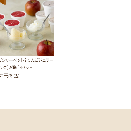
ごシャーベット＆りんごジェラー
ミルク)2種6個セット
80
(税込)