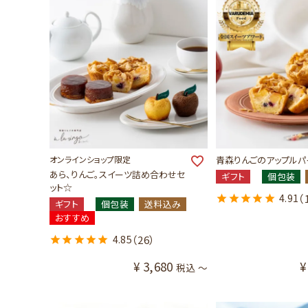
オンラインショップ限定
青森りんごのアップルパイ
あら、りんご。スイーツ詰め合わせセ
ギフト
個包装
ット☆
4.91
（
ギフト
個包装
送料込み
おすすめ
4.85
（26）
¥
3,680
¥
税込
〜