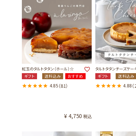
紅玉のタルトタタン（ホール）☆
タルトタタンチーズケー
ギフト
送料込み
おすすめ
ギフト
送料込み
4.85
（81）
4.88
（
¥
4,750
税込