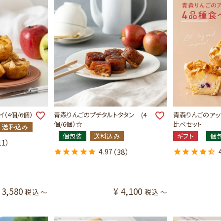
（4個/6個）
青森りんごのプチタルトタタン (4
青森りんごのアッ
個/6個）☆
比べセット
送料込み
個包装
送料込み
ギフト
個
11）
4.97
（38）
3,580
¥
4,100
税込
〜
税込
〜