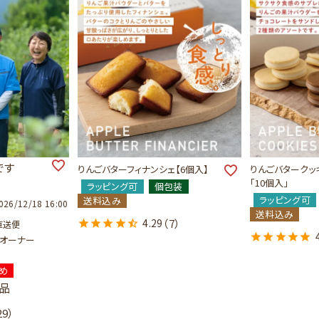
です
りんごバターフィナンシェ【6個入】
りんごバタークッ
「10個入」
ラッピング可
個包装
ラッピング可
送料込み
026/12/18 16:00
送料込み
4.29
（7）
直送便
アオーナー
め
品
29）