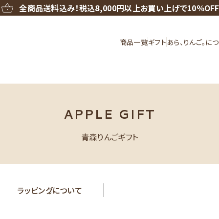
全商品送料込み！
税込8,000円以上お買い上げで10％OF
商品一覧
ギフト
あら、りんご。に
APPLE GIFT
青森りんごギフト
ラッピング
について