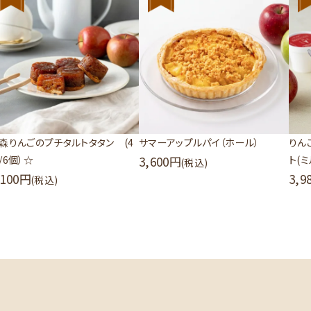
森りんごのプチタルトタタン (4
サマーアップルパイ（ホール）
りん
/6個）☆
3,600
ト(
(税込)
,100
3,9
(税込)