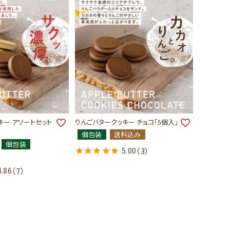
キー アソートセット
りんごバタークッキー チョコ「5個入」
個包装
送料込み
個包装
5.00
（3）
4.86
（7）