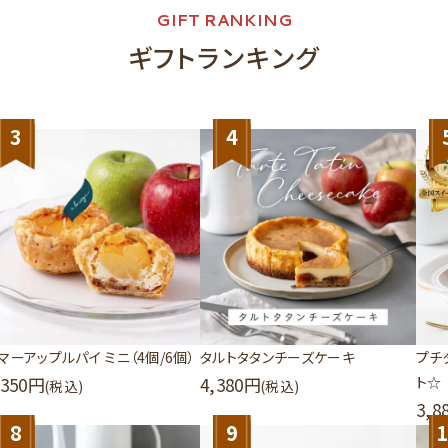
GIFT RANKING
ギフトランキング
3
4
マーアップルパイ ミニ（4個/6個）
タルトタタンチーズケーキ
プチ
,350
4,380
ト☆
(税込)
(税込)
3,8
8
9
1