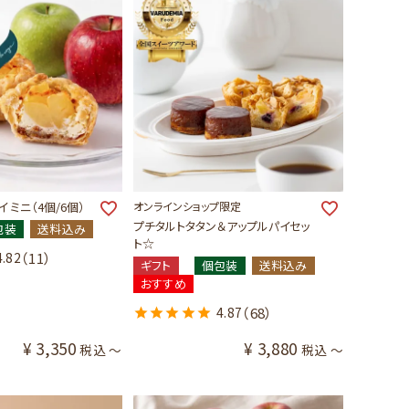
 ミニ（4個/6個）
オンラインショップ限定
プチタルトタタン＆アップルパイセッ
包装
送料込み
ト☆
4.82
（11）
ギフト
個包装
送料込み
おすすめ
4.87
（68）
¥
3,350
¥
3,880
税込
〜
税込
〜