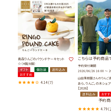
こちらは予約商品
青森りんごのパウンドケーキセット
☆（4個/6個）
予約受付期間
ギフト
個包装
送料込み
2026/06/26 16:00
〜
2
おすすめ
山田果樹園さんのりんご
4.14
（7）
あら、りんご。の木シェ
【2026】
送料込み
おすす
予約商
4.79
（