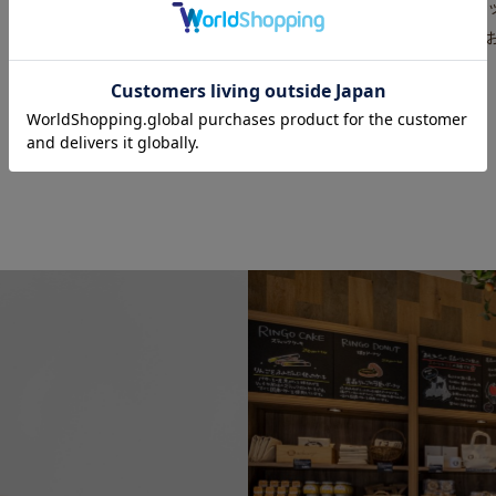
クレジット、PayPay、楽天Pay、
ギフトシール・のし・ラ
AmazonPay、銀行振込、代金
グ・紙袋をご用意してお
引換がご利用いただけます。