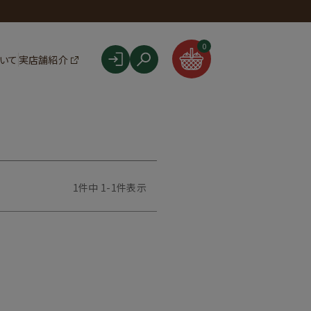
F
0
ついて
実店舗紹介
1
件中
1
-
1
件表示