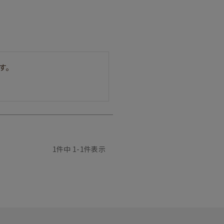
す。
1
件中
1
-
1
件表示