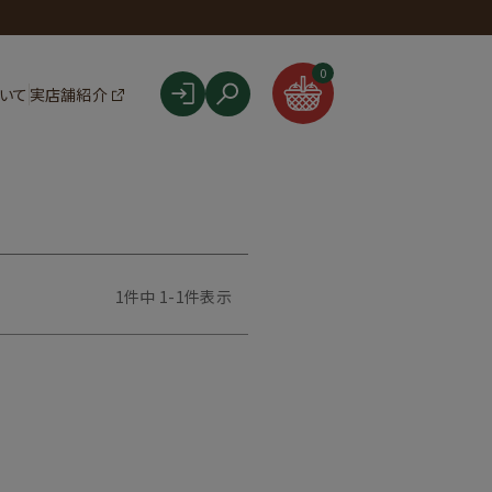
F
0
ついて
実店舗紹介
1
件中
1
-
1
件表示