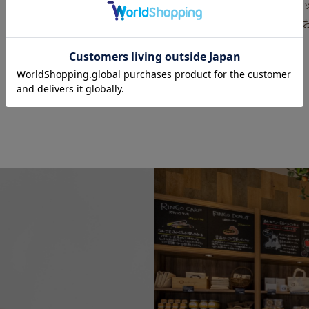
クレジット、PayPay、楽天Pay、
ギフトシール・のし・ラ
AmazonPay、銀行振込、代金
グ・紙袋をご用意してお
引換がご利用いただけます。