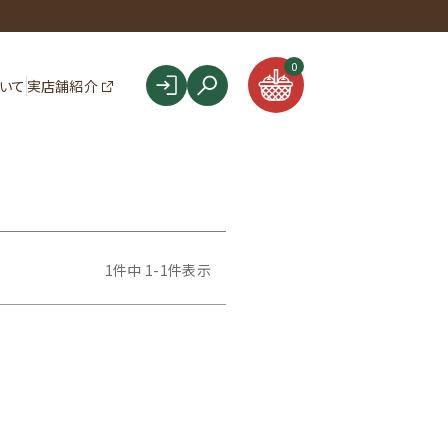
F
0
ついて
実店舗紹介
1
件中
1
-
1
件表示