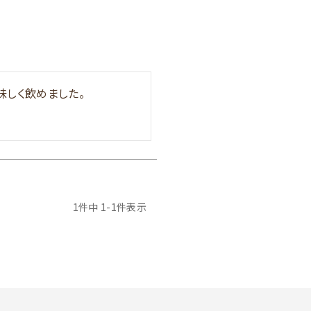
味しく飲めました。
1
件中
1
-
1
件表示