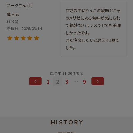
アーク
1
甘さの中にりんごの酸味とキャ
購入者
ラメリゼによる苦味が感じられ
非公開
て絶妙なバランスでとても美味
投稿日
2026/03/14
しかったです。

また注文したいと思える1品で
した。
81
件中
11
-
20
件表示
1
2
3
…
9
HISTORY