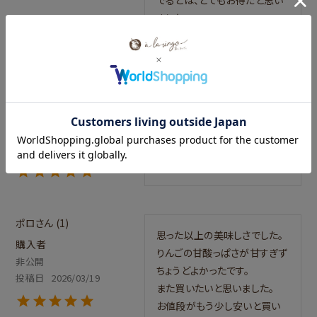
ました。

おり
1
ねっとりみっちりしていて今ま
購入者
で食べたタルトタタンで一番美
非公開
味しかったです。
投稿日
2026/03/20
ポロ
1
思った以上の美味しさでした。

購入者
りんごの甘酸っぱさが甘すぎず
非公開
ちょうどよかったです。

投稿日
2026/03/19
また買いたいと思いました。

お値段がもう少し安いと買い