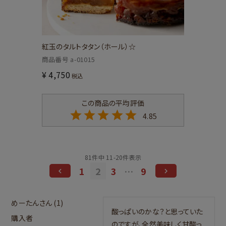
紅玉のタルトタタン（ホール）☆
商品番号
a-01015
¥
4,750
税込
4.85
81
件中
11
-
20
件表示
1
2
3
…
9
めーたん
1
酸っぱいのかな？と思っていた
購入者
のですが、全然美味しく甘酸っ