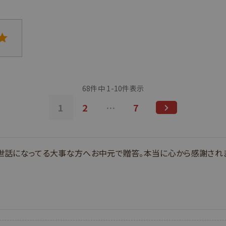
68
件中
1
-
10
件表示
1
2
…
7
世話になってる大事な方へお中元で贈答。本当に心から感謝され