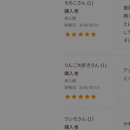
もちこ
1
普
購入者
用
非公開
と
投稿日
2026/05/11
し
そ
りんご大好き
1
ア
購入者
と
非公開
投稿日
2026/05/10
ワシモ
1
か
購入者