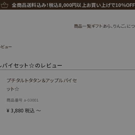
全商品送料込み！
税込8,000円以上お買い上げで10％OF
商品一覧
ギフト
あら、りんご。に
レビュー
ルパイセット☆のレビュー
プチタルトタタン＆アップルパイセ
ット☆
商品番号
a-03001
¥
3,880
税込
〜