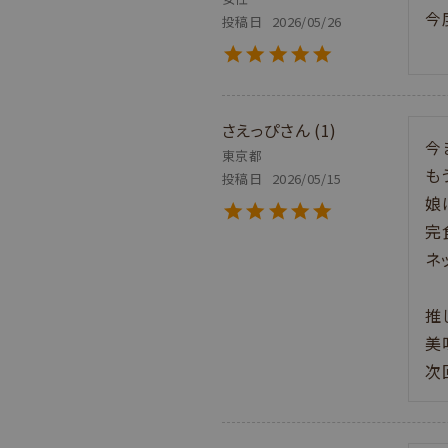
今
投稿日
2026/05/26
さえっぴ
1
今
東京都
も
投稿日
2026/05/15
娘
完
ネ
推
美
次