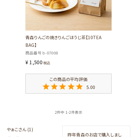
青森りんごの焼きりんごほうじ茶【10TEA
BAG】
商品番号
b-07008
¥
1,500
税込
5.00
2
件中
1
-
2
件表示
やぁこ
1
昨年青森のお店で購入しまし