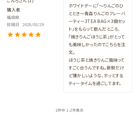
こんろ
1
ホワイトデーに「～りんごのひ
購入者
ととき～青森りんごのフレーバ
福岡県
ーティー3TEA BAG×3個セッ
投稿日
2025/03/29
ト」をもらって飲んだところ、
「焼きりんごほうじ茶」がとって
も美味しかったのでこちらを注
文。

ほうじ茶と焼きりんご風味って
すごく合うんですね。新鮮だけ
ど懐かしいような、ホッとする
ティータイムを過ごしてます。
2
件中
1
-
2
件表示