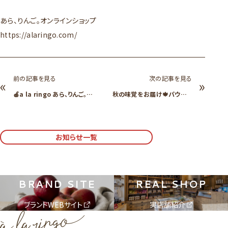
あら、りんご。オンラインショップ
https://alaringo.com/
前の記事を見る
次の記事を見る
«
»
🍎a la ringo あら、りんご。新
秋の味覚をお届け🍁パウンド
青森駅店🍎8/4(月)オープン！
ケーキに「🎃かぼちゃ味🎃」が
期間限定で登場！
お知らせ一覧
BRAND SITE
REAL SHOP
ブランドWEBサイト
実店舗紹介