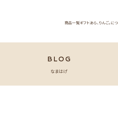
商品一覧
ギフト
あら、りんご。に
BLOG
なまはげ