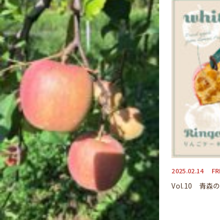
2025.02.14
FR
Vol.10 青