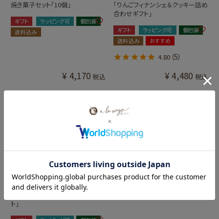
焼き菓子セット「10個」
「りんごフィナンシェ＆クッキー詰め
合わせギフト」
ギフト
ラッピング可
個包装
ギフト
ラッピング可
個包装
送料込み
送料込み
おすすめ
（5）
4.80
¥
4,170
¥
4,480
税込
税込
青森りんごの焼きドーナツ「6種セッ
ト」