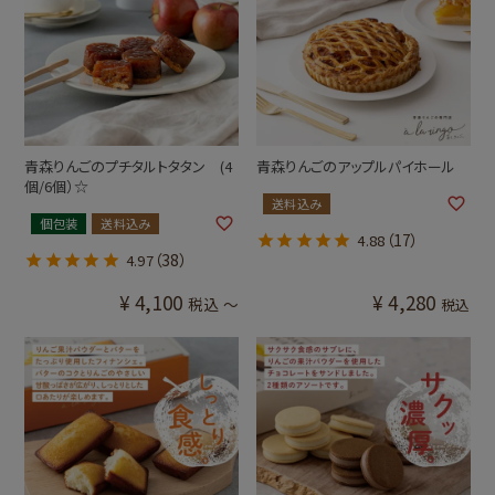
青森りんごのプチタルトタタン (4
青森りんごのアップルパイホール
個/6個）☆
送料込み
個包装
送料込み
（17）
4.88
（38）
4.97
¥
4,100
¥
4,280
税込
〜
税込