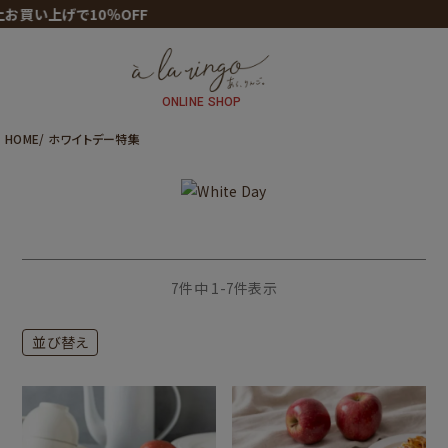
い上げで10％OFF
ONLINE SHOP
HOME
ホワイトデー特集
7
件中
1
-
7
件表示
並び替え