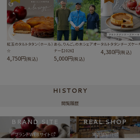
紅玉のタルトタタン（ホール）
あら、りんご。の木シェアオー
タルトタタンチーズケー
☆
ナー【2026】
4,380
(税込)
4,750
5,000
(税込)
(税込)
HISTORY
閲覧履歴
BRAND SITE
REAL SHOP
ブランドWEBサイト
実店舗紹介