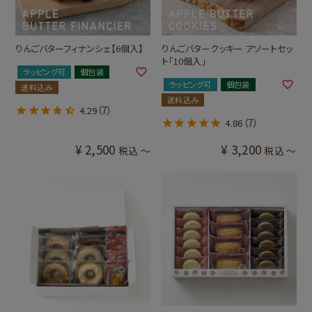
りんごバターフィナンシェ【6個入】
りんごバタークッキー アソートセッ
ト「10個入」
ラッピング可
個包装
ラッピング可
個包装
送料込み
送料込み
（7）
4.29
（7）
4.86
¥
2,500
¥
3,200
税込
〜
税込
〜