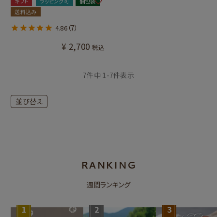
ギフト
ラッピング可
個包装
送料込み
（7）
4.86
¥
2,700
税込
7
件中
1
-
7
件表示
並び替え
RANKING
週間ランキング
1
2
3