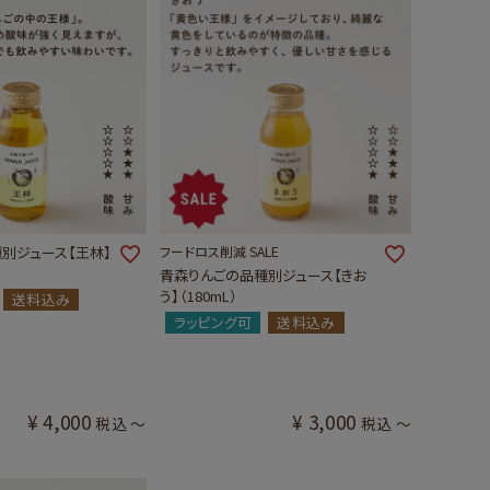
別ジュース【王林】
フードロス削減 SALE
青森りんごの品種別ジュース【きお
う】（180mL）
送料込み
ラッピング可
送料込み
¥
4,000
¥
3,000
税込
〜
税込
〜