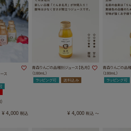
青森りんごの品種別ジュース【名月】
青森りんごの品種
（180mL）
（180mL）
ュース
ラッピング可
送料込み
ラッピング可
可
め
3）
¥
4,000
¥
4,000
税込
税込
〜