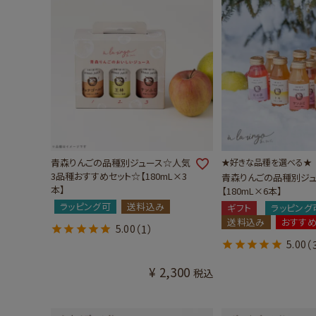
青森りんごの品種別ジュース☆人気
★好きな品種を選べる★
3品種おすすめセット☆【180mL×3
青森りんごの品種別ジ
本】
【180mL×6本】
ラッピング可
送料込み
ギフト
ラッピング
送料込み
おすす
5.00
（1）
5.00
（
¥
2,300
税込