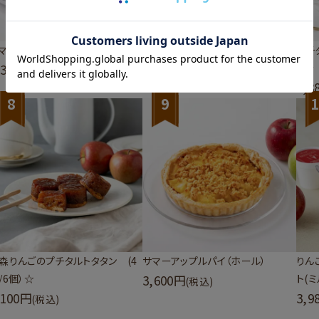
マーアップルパイ ミニ（4個/6個）
タルトタタンチーズケーキ
プチ
,350
4,380
ト☆
(税込)
(税込)
3,8
8
9
1
森りんごのプチタルトタタン (4
サマーアップルパイ（ホール）
りん
/6個）☆
3,600
ト(
(税込)
,100
3,9
(税込)