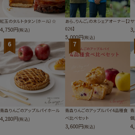
紅玉のタルトタタン（ホール）☆
あら、りんご。の木シェアオーナー【2
サ
4,750
026】
3
(税込)
5,000
(税込)
6
7
青森りんごのアップルパイホール
青森りんごのアップルパイ4品種食
青
4,280
べ比べセット
個
(税込)
3,600
4
(税込)