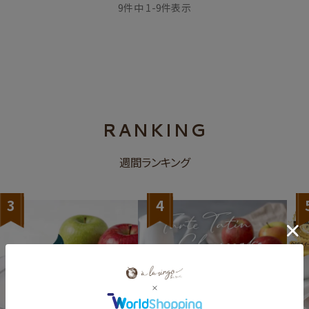
9
件中
1
-
9
件表示
RANKING
週間ランキング
3
4