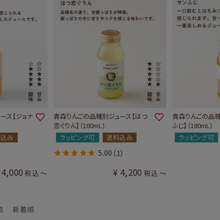
ース【ジョナ
青森りんごの品種別ジュース【はつ
青森りんごの品種
恋ぐりん】（180mL）
ふじ】（180mL）
料込み
ラッピング可
送料込み
ラッピング可
5.00
（1）
4,000
¥
4,200
税込
〜
税込
〜
順
新着順