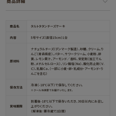
商品詳細
＞
商品名
タルトタタンチーズケーキ
内容
5号サイズ（直径15cm）1台
ナチュラルチーズ（デンマーク製造）、砂糖、クリーム、り
んご（青森県産）、バター、サワークリーム、小麦粉、卵
黄、レモン果汁、アーモンド／香料、安定剤（加工でん
原材料
粉、メチルセルロース）、リン酸塩（Na）、酸化防止剤（Ｖ.
Ｃ）、乳酸Ｃａ、（一部に小麦・卵・乳成分・アーモンド・り
んごを含む）
冷凍（-18℃以下）で保存してください。
保存方法
※クール冷凍便でお届けいたします。
到着後-18℃以下で保存いただき、30日以内にお召し
賞味期限
上がりください。
（解凍後：要冷蔵で2日間）