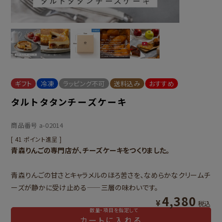
ギフト
冷凍
ラッピング不可
送料込み
おすすめ
タルトタタンチーズケーキ
商品番号
a-02014
[
41
ポイント進呈 ]
青森りんごの専門店が、チーズケーキをつくりました。
青森りんごの甘さとキャラメルのほろ苦さを、なめらかなクリームチ
ーズが静かに受け止める——三層の味わいです。
4,380
¥
税込
数量・項目を指定して
カートに入れる