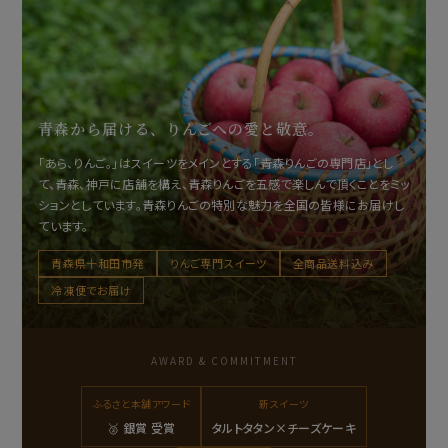
青森から届ける、りんごへの愛と敬意。
「あら、りんご。」はスイーツをメインとする「青森りんごの専門店」とし
て、青森、神戸に店舗を構え、青森りんごを五感で楽しんで頂くことをミッ
ションとしています。青森りんごの特別な魅力を全国の皆様にお届けし
ています。
青森県十和田市発
りんご専門スイーツ
全商品送料込み
冷凍便でお届け
AWARD & COMMITMENT
ふるさと本舗アワード
新スイーツ
🥈 銀賞 受賞
タルトタタン×チーズケーキ