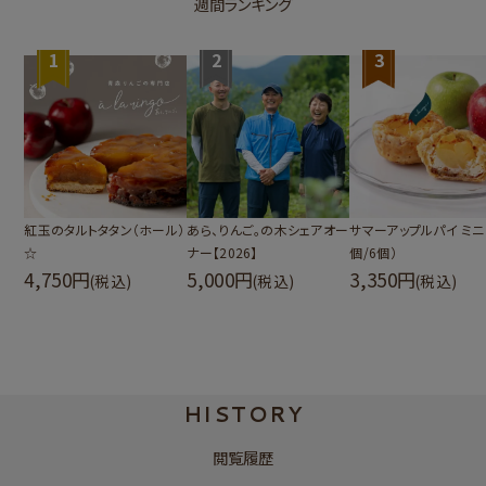
週間ランキング
1
2
3
紅玉のタルトタタン（ホール）
あら、りんご。の木シェアオー
サマーアップルパイ ミニ
☆
ナー【2026】
個/6個）
4,750
5,000
3,350
(税込)
(税込)
(税込)
HISTORY
閲覧履歴