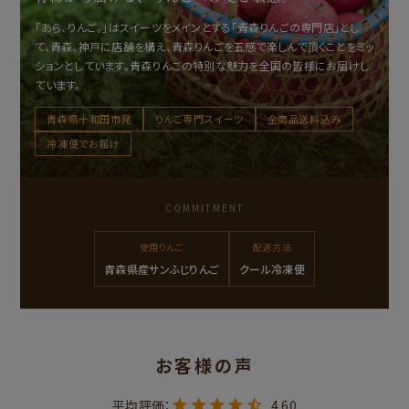
「あら、りんご。」はスイーツをメインとする「青森りんごの専門店」とし
て、青森、神戸に店舗を構え、青森りんごを五感で楽しんで頂くことをミッ
ションとしています。青森りんごの特別な魅力を全国の皆様にお届けし
ています。
青森県十和田市発
りんご専門スイーツ
全商品送料込み
冷凍便でお届け
COMMITMENT
使用りんご
配送方法
青森県産サンふじりんご
クール冷凍便
4.60