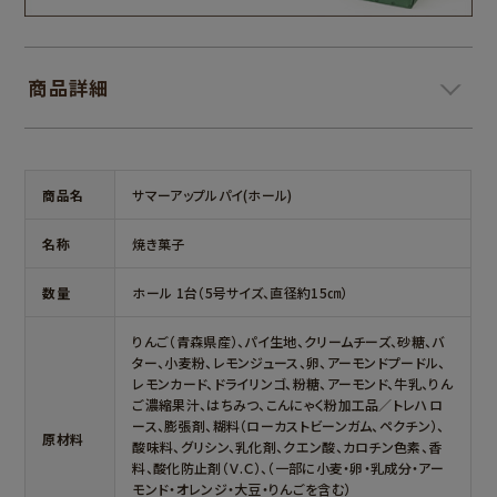
商品詳細
＞
商品名
サマーアップルパイ(ホール)
名称
焼き菓子
数量
ホール 1台（5号サイズ、直径約15㎝）
りんご（青森県産）、パイ生地、クリームチーズ、砂糖、バ
ター、小麦粉、レモンジュース、卵、アーモンドプードル、
レモンカード、ドライリンゴ、粉糖、アーモンド、牛乳、りん
ご濃縮果汁、はちみつ、こんにゃく粉加工品／トレハロ
ース、膨張剤、糊料（ローカストビーンガム、ペクチン）、
原材料
酸味料、グリシン、乳化剤、クエン酸、カロチン色素、香
料、酸化防止剤（Ｖ.Ｃ）、（一部に小麦・卵・乳成分・アー
モンド・オレンジ・大豆・りんごを含む）