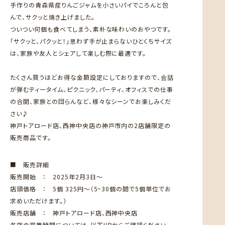
手作りの青森県産りんごジャムを小さいパイでころんと包
んで、サクッと焼き上げました。
ついつい何個も食べてしまう、素朴な味わいのおやつです。
「サクッと、パクッと！」思わず手が止まらないひとくちサイズ
は、家族や友人とシェアして楽しむ際に最適です。
たくさん買うほどお得な金額設定にしておりますので、会話
が弾むティータイム、ピクニック、パーティ、オフィスでの仕事
の合間、家族との団らんなど、様々なシーンでお楽しみくだ
さい♪
神戸トアロード店、西神中央店の神戸市内の2店舗限定の
販売商品です。
■ 販売詳細
販売開始 ： 2025年2月3日～
店頭価格 ： 5個 325円～（5~30個の間で5個単位でお
求めいただけます。）
販売店舗 ： 神戸トアロード店、西神中央店
各店の営業時間については、以下HPからご確認ください。