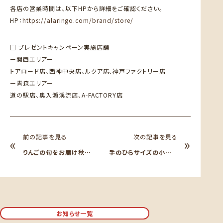
各店の営業時間は、以下HPから詳細をご確認ください。
HP：
https://alaringo.com/brand/store/
□ プレゼントキャンペーン実施店舗
ー関西エリアー
トアロード店、西神中央店、ルクア店、神戸ファクトリー店
ー青森エリアー
道の駅店、奥入瀬渓流店、A-FACTORY店
前の記事を見る
次の記事を見る
«
»
りんごの旬をお届け秋の
手のひらサイズの小さな
味覚満載！🍎4種のアップ
「姫りんご飴」が今年も登
ルパイ販売中🍎
場します🍎！（11/1~販売
開始）
お知らせ一覧