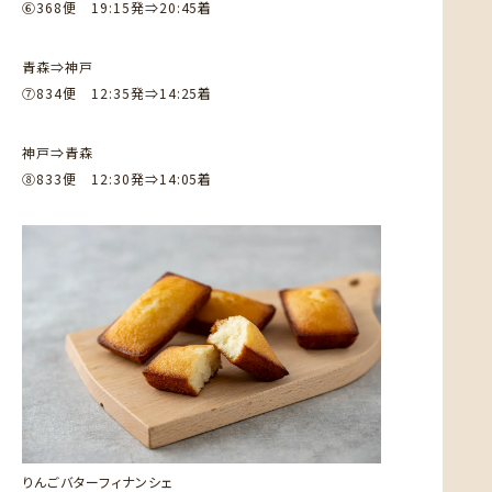
⑥368便 19:15発⇒20:45着
青森⇒神戸
⑦834便 12:35発⇒14:25着
神戸⇒青森
⑧833便 12:30発⇒14:05着
りんごバターフィナンシェ