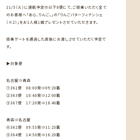
11/5（火）に運航予定の以下8便にて、ご搭乗いただく全て
のお客様へ「あら、りんご。」の「りんごバターフィナンシェ
（※2）」をお1人様1個プレゼントさせていただきます。
搭乗ゲートを通過した直後にお渡しさせていただく予定で
す。
▶対象便
名古屋⇒青森
①361便 08:00発⇒09:20着
②363便 10:40発⇒12:00着
③367便 17:20発⇒18:40着
青森⇒名古屋
④362便 09:55発⇒11:25着
⑤364便 14:50発⇒16:20着