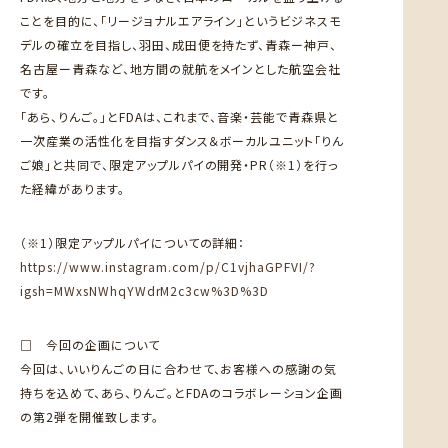
ことを目的に、「リージョナルエアライン」というビジネスモ
デルの確立を目指し、羽田、成田便を持たず、青森ー神戸、
名古屋ー青森など、地方間の就航をメインとした航空会社
です。
「あら、りんご。」とFDAは、これまで、音楽・芸能で青森県と
一次産業の活性化を目指すダンス＆ボーカルユニット「りん
ご娘」と共同で、限定アップルパイの開発・PR（※1）を行っ
た経緯があります。
（※1）限定アップルパイについての詳細：
https://www.instagram.com/p/C1vjhaGPFVI/?
igsh=MWxsNWhqYWdrM2c3cw%3D%3D
□ 今回の企画について
今回は、いいりんごの日に合わせて、お客様への感謝の気
持ちを込めて、あら、りんご。とFDAのコラボレーション企画
の第2弾を開催致します。