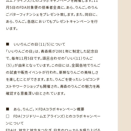
ムエアラインズ）とのコラボキャンペーンを開催します。11
月5日のFDA対象便の搭乗者全員に、あら、りんご。のりん
ごバターフィナンシェをプレゼント致します。また、同日に、
あら、りんご。各店においてもプレゼントキャンペーンを行
います。
■ いいりんごの日（11/5）について
「いいりんごの日」は、青森県が2001年に制定した記念日
で、毎年11月5日です。語呂合わせの「いい（11）りんご
（5）」が由来となっています。この日には、全国各地でりんご
の試食や販売イベントが行われ、新鮮なりんごの美味しさ
を楽しむことができます。また、りんごを使ったレシピコンテ
ストやワークショップも開催され、青森のりんごの魅力を再
確認する意義深い日とされています。
■ あら、りんご。×FDAコラボキャンペーン概要
□ FDA（フジドリームエアラインズ）とのコラボキャンペー
ンについて
FDAは、地方と地方をつなぎ、日本のローカルを盛り上げる