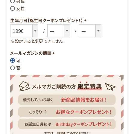
男性
女性
生年月日【誕生日クーポンプレゼント！】
(必
須)
※設定すると変更できません
メールマガジンの購読
可
(必
否
須)