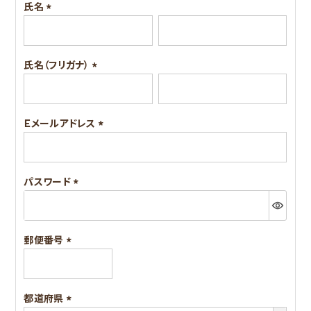
氏名
(必
須)
氏名（フリガナ）
(必
須)
Ｅメールアドレス
(必
須)
パスワード
(必
須)
郵便番号
(必
須)
都道府県