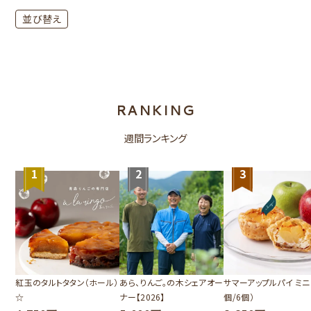
並び替え
RANKING
週間ランキング
1
2
3
紅玉のタルトタタン（ホール）
あら、りんご。の木シェアオー
サマーアップルパイ ミニ
☆
ナー【2026】
個/6個）