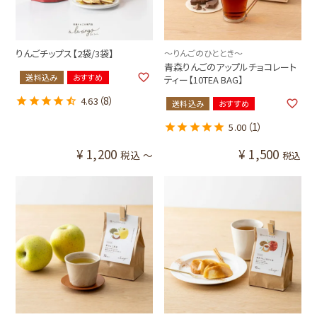
りんごチップス【2袋/3袋】
～りんごのひととき～
青森りんごのアップルチョコレート
送料込み
おすすめ
ティー【10TEA BAG】
（8）
4.63
送料込み
おすすめ
（1）
5.00
¥
1,200
¥
1,500
税込
〜
税込