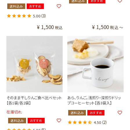
送料込み
おすすめ
送料込み
おすすめ
（3）
5.00
¥
1,500
¥
1,500
税込
〜
税込
そのまま干しりんご食べ比べセット
あら、りんご。浅煎り・深煎りドリッ
【各1袋/各2袋】
プコーヒーセット【各3袋入】
在庫切れ
送料込み
おすすめ
送料込み
おすすめ
（2）
4.50
（5）