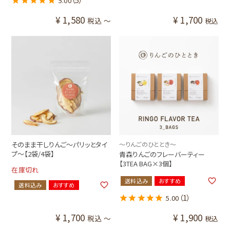
5.00
¥
1,580
¥
1,700
税込
〜
税込
そのまま干しりんご～パリッとタイ
～りんごのひととき～
プ～【2袋/4袋】
青森りんごのフレーバーティー
【3TEA BAG×3個】
在庫切れ
送料込み
おすすめ
送料込み
おすすめ
（1）
5.00
¥
1,700
¥
1,900
税込
〜
税込