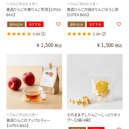
～りんごのひととき～
～りんごのひととき～
青森りんごの青りんご煎茶【10TEA
青森りんごの焼きりんごほうじ茶
BAG】
【10TEA BAG】
送料込み
おすすめ
送料込み
おすすめ
（1）
（2）
5.00
5.00
¥
1,500
¥
1,500
税込
税込
～りんごのひととき～
そのまま干しりんご～しっとりタイ
プ～【2袋/4袋】
青森りんごのアップルティー
【10TEA BAG】