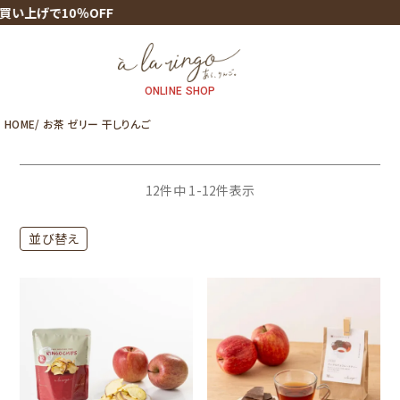
げで10％OFF
ONLINE SHOP
HOME
お茶 ゼリー 干しりんご
12
件中
1
-
12
件表示
並び替え