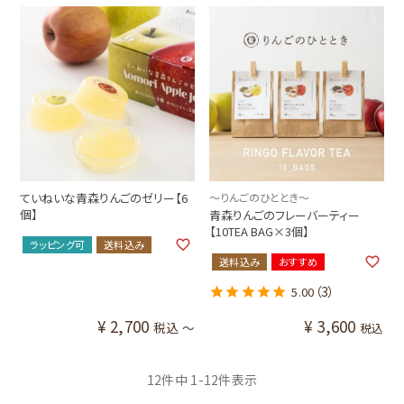
ていねいな青森りんごのゼリー【6
～りんごのひととき～
個】
青森りんごのフレーバーティー
【10TEA BAG×3個】
ラッピング可
送料込み
送料込み
おすすめ
（3）
5.00
¥
2,700
¥
3,600
税込
〜
税込
12
件中
1
-
12
件表示